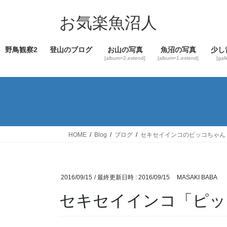
コ
ナ
ン
ビ
お気楽魚沼人
テ
ゲ
ン
ー
野鳥観察2
登山のブログ
お山の写真
魚沼の写真
少し
ツ
シ
[album=2,extend]
[album=1,extend]
[gal
へ
ョ
ス
ン
キ
に
ッ
移
プ
動
HOME
Blog
ブログ
セキセイインコのピッコちゃん
2016/09/15
/ 最終更新日時 :
2016/09/15
MASAKI BABA
セキセイインコ「ピッ