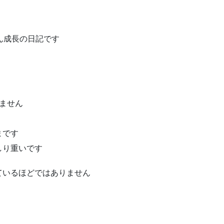
ん成長の日記です
ません
まです
しり重いです
ているほどではありません