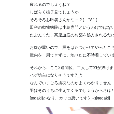
疲れるのでしょうね？
しばらく様子見でしょうか
そろそろお医者さんかな～？(；´∀｀)
田舎の動物病院は小鳥専門というわけではな
たぶんまた、高脂血症のお薬を処方されるだ
お腹が重いので、翼をばたつかせてやっとこ
屋内を一周できずに、地べたに不時着していまいま
それから、ここ2週間位、二人して羽が抜けま
ハゲ坊主になりそうです(*_*;
なんでいまごろ換羽なのかよくわかりません
羽はそのうちに生えてくるでしょうからさほ
[tegaki]かなり、カッコ悪いです(-_-;)[/tegaki]