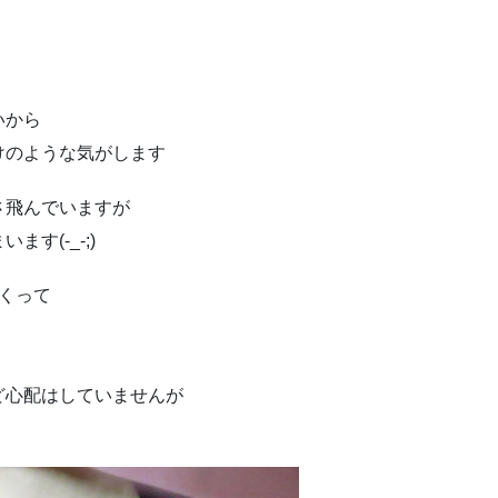
いから
けのような気がします
さ飛んでいますが
す(-_-;)
くって
ど心配はしていませんが