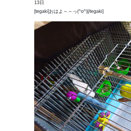
13日
[tegaki]おはよ～～っ(^o^)[/tegaki]