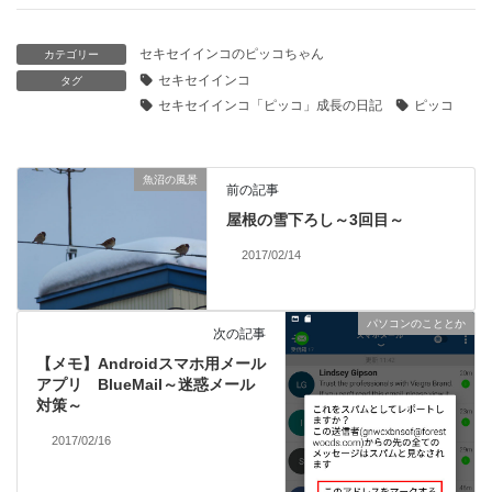
セキセイインコのピッコちゃん
カテゴリー
セキセイインコ
タグ
セキセイインコ「ピッコ」成長の日記
ピッコ
魚沼の風景
前の記事
屋根の雪下ろし～3回目～
2017/02/14
パソコンのこととか
次の記事
【メモ】Androidスマホ用メール
アプリ BlueMail～迷惑メール
対策～
2017/02/16