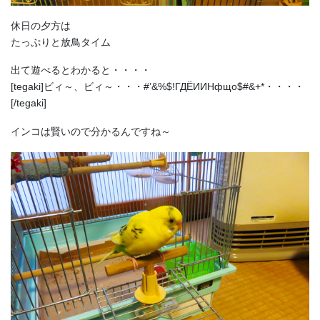
休日の夕方は
たっぷりと放鳥タイム
出て遊べるとわかると・・・・
[tegaki]ビィ～、ビィ～・・・#’&%$!ГДЁИИНфщо$#&+*・・・・
[/tegaki]
インコは賢いので分かるんですね～