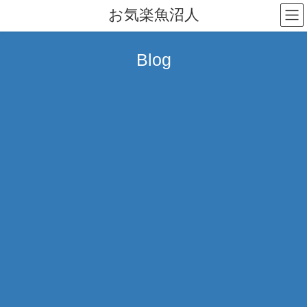
コ
ナ
お気楽魚沼人
ン
ビ
テ
ゲ
ン
ー
Blog
ツ
シ
へ
ョ
ス
ン
キ
に
ッ
移
プ
動