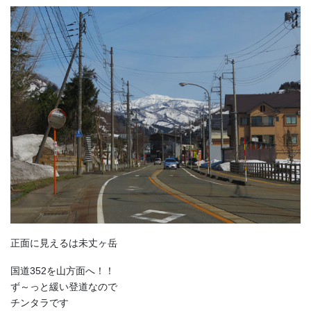
正面に見えるは未丈ヶ岳
国道352を山方面へ！！
ず～っと緩い登道なので
チンタラです