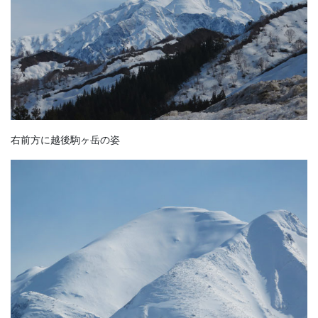
右前方に越後駒ヶ岳の姿