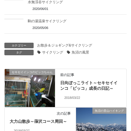
水無渓谷サイクリング
2020/06/01
駒の湯温泉サイクリング
2020/05/06
お散歩＆ジョギング&サイクリング
カテゴリー
サイクリング
魚沼の風景
タグ
セキセイインコのピッコちゃん
前の記事
日向ぼっこライト～セキセイイ
ンコ「ピッコ」成長の日記～
2018/03/22
魚沼の里山ハイキング
次の記事
大力山散歩～葎沢コース周回～
2018/03/27