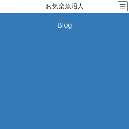
コ
ナ
お気楽魚沼人
ン
ビ
テ
ゲ
ン
ー
Blog
ツ
シ
へ
ョ
ス
ン
キ
に
ッ
移
プ
動