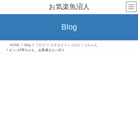
コ
ナ
お気楽魚沼人
ン
ビ
テ
ゲ
ン
ー
Blog
ツ
シ
へ
ョ
ス
ン
HOME
Blog
ブログ
セキセイインコのピッコちゃん
キ
に
ピッコ2号ちゃん、お医者さんへ行く
ッ
移
プ
動