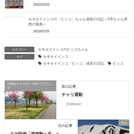
2022/02/03
セキセイインコの「ピッコ」ちゃん成長の日記～5号ちゃん突
然の落鳥～
2022/01/25
セキセイインコのピッコちゃん
カテゴリー
セキセイインコ
タグ
セキセイインコ「ピッコ」成長の日記
ピッコ
お散歩＆ジョギング&サイクリン
前の記事
グ
チャリ通勤
2018/04/27
登山
次の記事
ＧＷ恒例「越後駒ヶ岳」へ