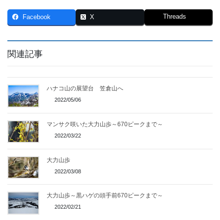
Threads
Facebook
X
関連記事
ハナコ山の展望台 笠倉山へ
2022/05/06
マンサク咲いた大力山歩～670ピークまで～
2022/03/22
大力山歩
2022/03/08
大力山歩～黒ハゲの頭手前670ピークまで～
2022/02/21