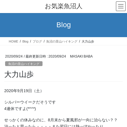
コ
ナ
お気楽魚沼人
ン
ビ
テ
ゲ
ン
ー
Blog
ツ
シ
へ
ョ
ス
ン
HOME
Blog
ブログ
魚沼の里山ハイキング
大力山歩
キ
に
ッ
移
プ
動
2020/09/24
/ 最終更新日時 :
2020/09/24
MASAKI BABA
魚沼の里山ハイキング
大力山歩
2020年9月19日（土）
シルバーウイークだそうです
4連休ですよ(*^^*)
せっかくの休みなのに、8月末から夏風邪が一向に治らない？？
治ったと思ったら・・・・また翌日には熱っぽかったり