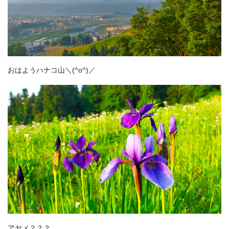
おはようハナコ山＼(^o^)／
アヤメ？？？