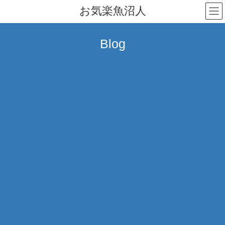
コ
ナ
お気楽魚沼人
ン
ビ
テ
ゲ
ン
ー
Blog
ツ
シ
へ
ョ
ス
ン
キ
に
ッ
移
プ
動