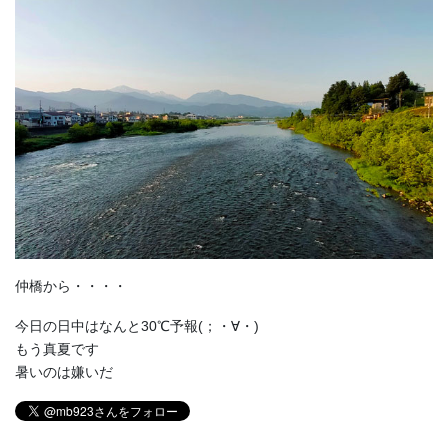
仲橋から・・・・
今日の日中はなんと30℃予報(；・∀・)
もう真夏です
暑いのは嫌いだ