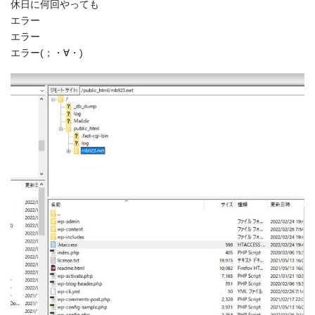
休日に何回やっても
エラー
エラー
エラー(；・∀・)