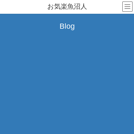
コ
ナ
お気楽魚沼人
ン
ビ
テ
ゲ
ン
ー
Blog
ツ
シ
へ
ョ
ス
ン
キ
に
ッ
移
プ
動