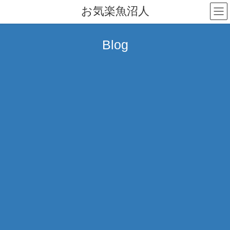
コ
ナ
お気楽魚沼人
ン
ビ
テ
ゲ
ン
ー
Blog
ツ
シ
へ
ョ
ス
ン
キ
に
ッ
移
プ
動