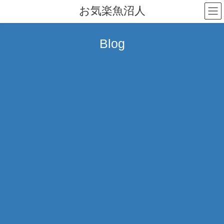
コ
ナ
お気楽魚沼人
ン
ビ
テ
ゲ
ン
ー
Blog
ツ
シ
へ
ョ
ス
ン
キ
に
ッ
移
プ
動