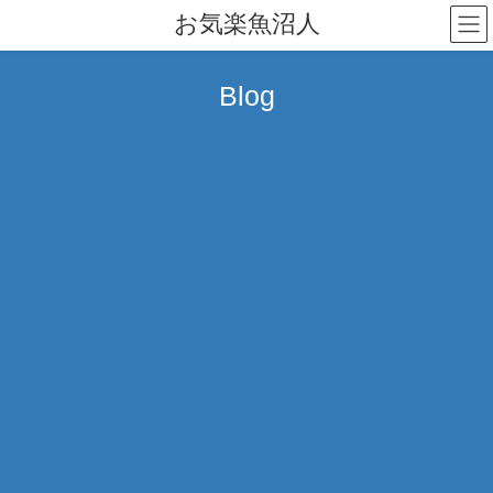
コ
ナ
お気楽魚沼人
ン
ビ
テ
ゲ
ン
ー
Blog
ツ
シ
へ
ョ
ス
ン
キ
に
ッ
移
プ
動