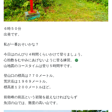
６時５０分
出発です。
私が一番おそいかな？
今日はのんびり４時間くらいかけて登りましょう。
心拍数をむやみにあげないように登る練習。
山地図のコースタイムは登り５時間半です。
登山口の標高は７７０メートル。
荒沢岳は１９６９メートル。
標高差１２００メートルほど。
前衛峰の前嵓という岩陵を超えなければならず
魚沼の山では、難度の高い山です。