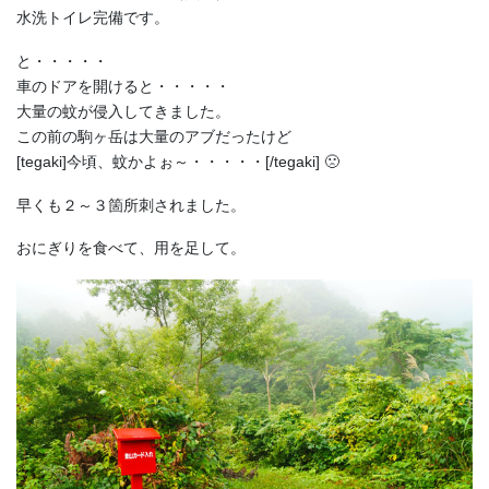
水洗トイレ完備です。
と・・・・・
車のドアを開けると・・・・・
大量の蚊が侵入してきました。
この前の駒ヶ岳は大量のアブだったけど
[tegaki]今頃、蚊かよぉ～・・・・・[/tegaki] 🙁
早くも２～３箇所刺されました。
おにぎりを食べて、用を足して。