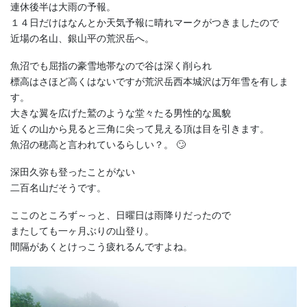
連休後半は大雨の予報。
１４日だけはなんとか天気予報に晴れマークがつきましたので
近場の名山、銀山平の荒沢岳へ。
魚沼でも屈指の豪雪地帯なので谷は深く削られ
標高はさほど高くはないですが荒沢岳西本城沢は万年雪を有しま
す。
大きな翼を広げた鷲のような堂々たる男性的な風貌
近くの山から見ると三角に尖って見える頂は目を引きます。
魚沼の穂高と言われているらしい？。 🙄
深田久弥も登ったことがない
二百名山だそうです。
ここのところず～っと、日曜日は雨降りだったので
またしても一ヶ月ぶりの山登り。
間隔があくとけっこう疲れるんですよね。