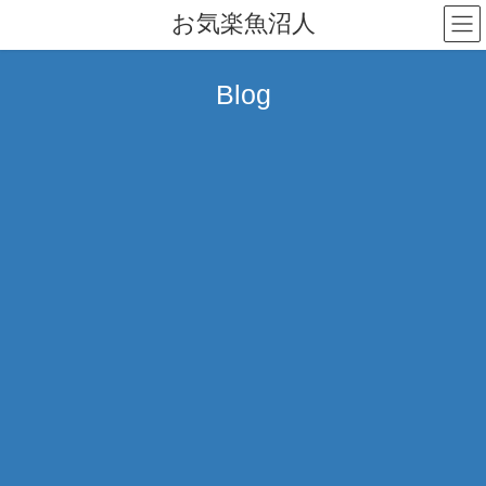
コ
ナ
お気楽魚沼人
ン
ビ
テ
ゲ
ン
ー
Blog
ツ
シ
へ
ョ
ス
ン
キ
に
ッ
移
プ
動