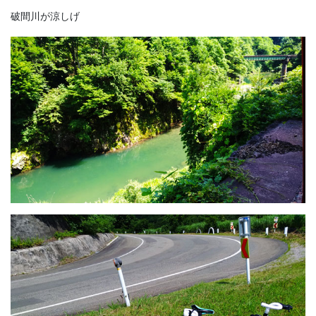
破間川が涼しげ