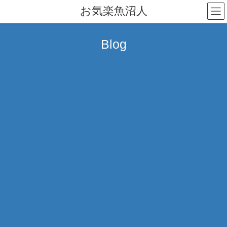
コ
ナ
お気楽魚沼人
ン
ビ
テ
ゲ
ン
ー
Blog
ツ
シ
へ
ョ
ス
ン
キ
に
ッ
移
プ
動