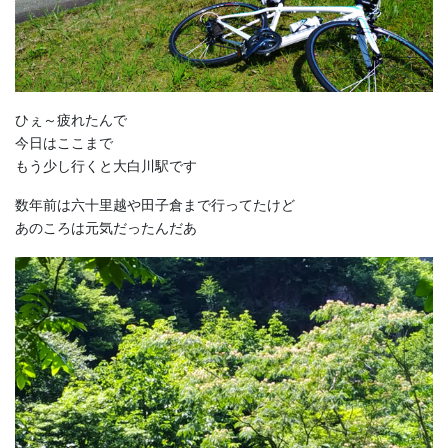
ひぇ～疲れたんで
今日はここまで
もう少し行くと大白川駅です
数年前は六十里越や田子倉まで行ってたけど
あのころは元気だったんだあ