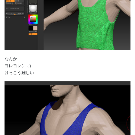
なんか
ヨレヨレ(-_-;)
けっこう難しい