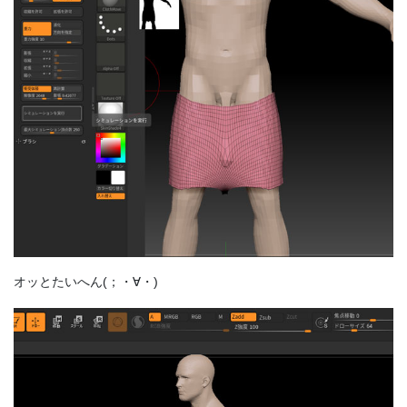
オッとたいへん(；・∀・)