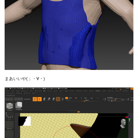
まあいいや(；・∀・)