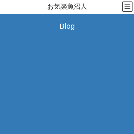
コ
ナ
お気楽魚沼人
ン
ビ
テ
ゲ
ン
ー
Blog
ツ
シ
へ
ョ
ス
ン
キ
に
ッ
移
プ
動