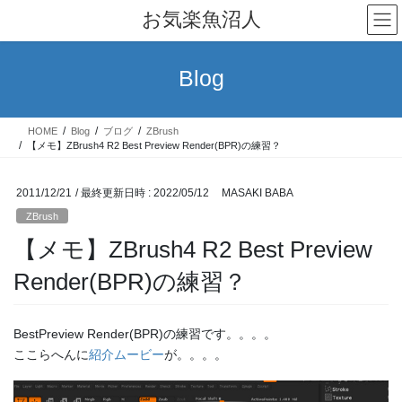
コ
ナ
お気楽魚沼人
ン
ビ
テ
ゲ
ン
ー
Blog
ツ
シ
へ
ョ
ス
ン
HOME
Blog
ブログ
ZBrush
キ
に
【メモ】ZBrush4 R2 Best Preview Render(BPR)の練習？
ッ
移
プ
動
2011/12/21
/ 最終更新日時 :
2022/05/12
MASAKI BABA
ZBrush
【メモ】ZBrush4 R2 Best Preview
Render(BPR)の練習？
BestPreview Render(BPR)の練習です。。。。
ここらへんに
紹介ムービー
が。。。。