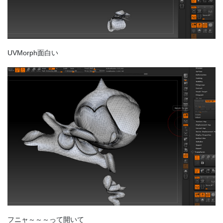
UVMorph面白い
フニャ～～～って開いて