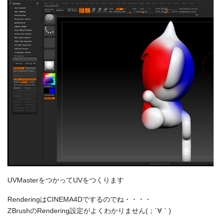
UVMasterをつかってUVをつくります
RenderingはCINEMA4Dでするのでね・・・・
ZBrushのRendering設定がよくわかりません(；´∀｀)