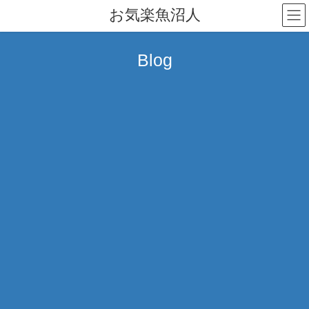
コ
ナ
お気楽魚沼人
ン
ビ
テ
ゲ
ン
ー
Blog
ツ
シ
へ
ョ
ス
ン
キ
に
ッ
移
プ
動