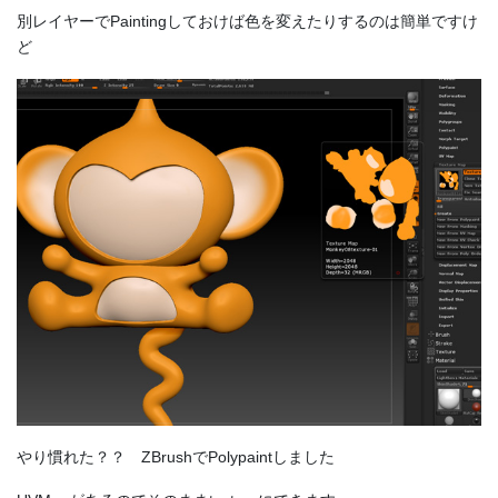
別レイヤーでPaintingしておけば色を変えたりするのは簡単ですけ
ど
やり慣れた？？ ZBrushでPolypaintしました