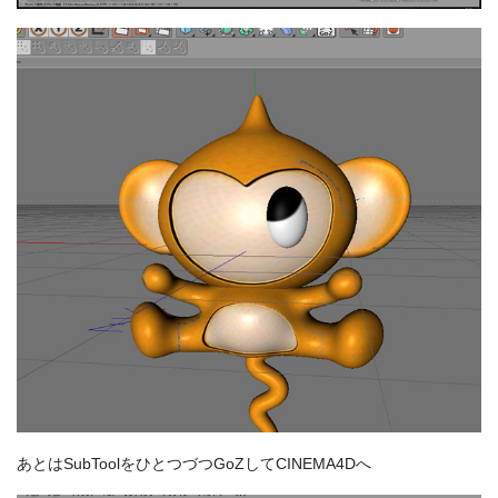
あとはSubToolをひとつづつGoZしてCINEMA4Dへ