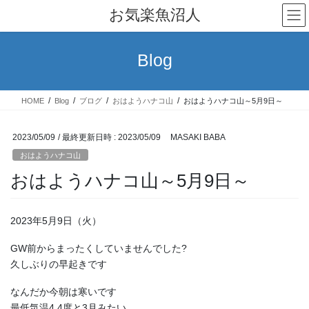
コ
ナ
お気楽魚沼人
ン
ビ
テ
ゲ
ン
ー
Blog
ツ
シ
へ
ョ
ス
ン
HOME
Blog
ブログ
おはようハナコ山
おはようハナコ山～5月9日～
キ
に
ッ
移
プ
動
2023/05/09
/ 最終更新日時 :
2023/05/09
MASAKI BABA
おはようハナコ山
おはようハナコ山～5月9日～
2023年5月9日（火）
GW前からまったくしていませんでした?
久しぶりの早起きです
なんだか今朝は寒いです
最低気温4.4度と3月みたい