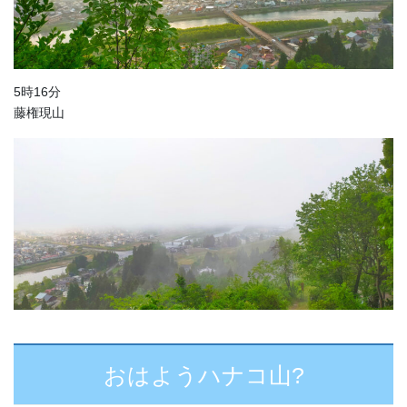
5時16分
藤権現山
おはようハナコ山?