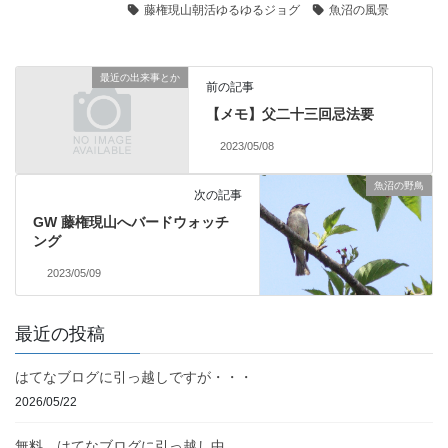
藤権現山朝活ゆるゆるジョグ
魚沼の風景
最近の出来事とか
前の記事
【メモ】父二十三回忌法要
2023/05/08
魚沼の野鳥
次の記事
GW 藤権現山へバードウォッチ
ング
2023/05/09
最近の投稿
はてなブログに引っ越しですが・・・
2026/05/22
無料 はてなブログに引っ越し中