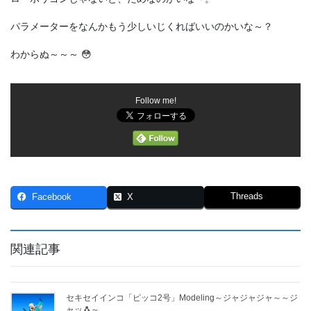
パラメーターをなんかもう少しいじくればいいのかいな～？
わからぬ～～～ 😳
Follow me!
Threads
Facebook
X
関連記事
セキセイインコ「ピッコ2号」Modeling～ジャジャジャ～～ジ
ャッ🐧～