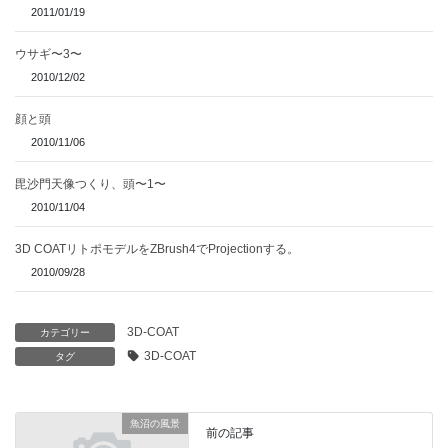
2011/01/19
ウサギ〜3〜
2010/12/02
顔と頭
2010/11/06
毘沙門天像つくり、頭〜1〜
2010/11/04
3D COATリトポモデルをZBrush4でProjectionする。
2010/09/28
3D-COAT
カテゴリー
3D-COAT
タグ
魚沼の風景
前の記事