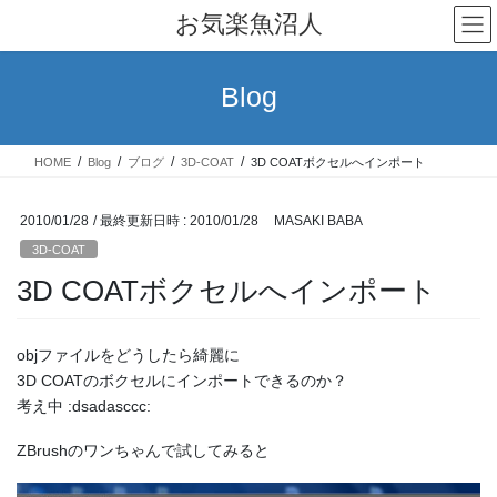
コ
ナ
お気楽魚沼人
ン
ビ
テ
ゲ
ン
ー
Blog
ツ
シ
へ
ョ
ス
ン
HOME
Blog
ブログ
3D-COAT
3D COATボクセルへインポート
キ
に
ッ
移
プ
動
2010/01/28
/ 最終更新日時 :
2010/01/28
MASAKI BABA
3D-COAT
3D COATボクセルへインポート
objファイルをどうしたら綺麗に
3D COATのボクセルにインポートできるのか？
考え中 :dsadasccc:
ZBrushのワンちゃんで試してみると