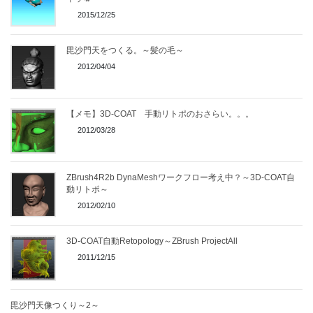
2015/12/25
毘沙門天をつくる。～髪の毛～
2012/04/04
【メモ】3D-COAT 手動リトポのおさらい。。。
2012/03/28
ZBrush4R2b DynaMeshワークフロー考え中？～3D-COAT自
動リトポ～
2012/02/10
3D-COAT自動Retopology～ZBrush ProjectAll
2011/12/15
毘沙門天像つくり～2～