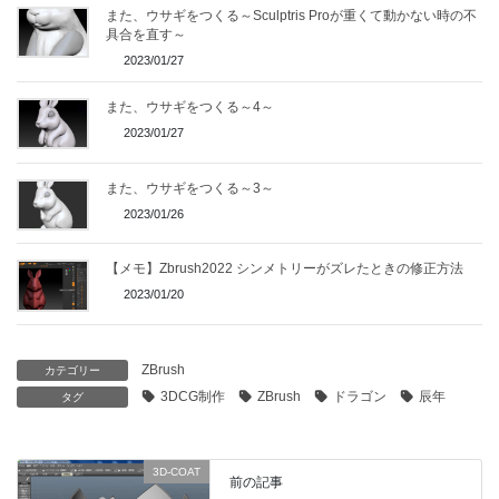
また、ウサギをつくる～Sculptris Proが重くて動かない時の不
具合を直す～
2023/01/27
また、ウサギをつくる～4～
2023/01/27
また、ウサギをつくる～3～
2023/01/26
【メモ】Zbrush2022 シンメトリーがズレたときの修正方法
2023/01/20
ZBrush
カテゴリー
3DCG制作
ZBrush
ドラゴン
辰年
タグ
3D-COAT
前の記事