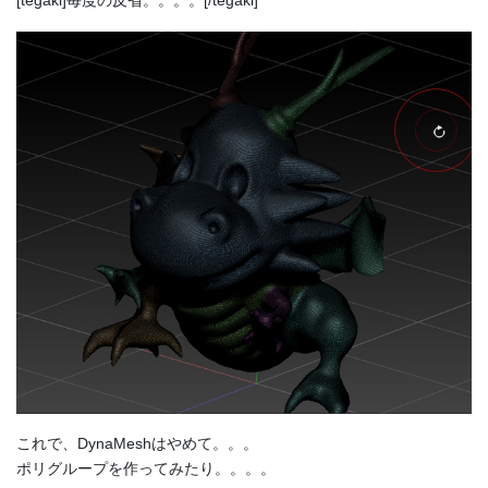
[tegaki]毎度の反省。。。。[/tegaki]
これで、DynaMeshはやめて。。。
ポリグループを作ってみたり。。。。