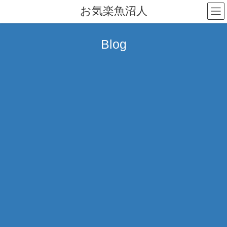
コ
ナ
お気楽魚沼人
ン
ビ
テ
ゲ
ン
ー
Blog
ツ
シ
へ
ョ
ス
ン
キ
に
ッ
移
プ
動