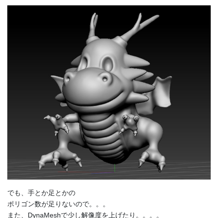
でも、手とか足とかの
ポリゴン数が足りないので。。。
また、DynaMeshで少し解像度を上げたり。。。。